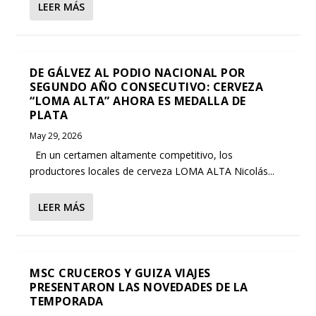
LEER MÁS
DE GÁLVEZ AL PODIO NACIONAL POR
MSC CRUCEROS Y GUIZA VIAJES
SEGUNDO AÑO CONSEC...
PRESENTARON LAS NOVEDA...
DE GÁLVEZ AL PODIO NACIONAL POR
SEGUNDO AÑO CONSECUTIVO: CERVEZA
“LOMA ALTA” AHORA ES MEDALLA DE
PLATA
May 29, 2026
En un certamen altamente competitivo, los
productores locales de cerveza LOMA ALTA Nicolás...
LEER MÁS
MSC CRUCEROS Y GUIZA VIAJES
PRESENTARON LAS NOVEDADES DE LA
TEMPORADA