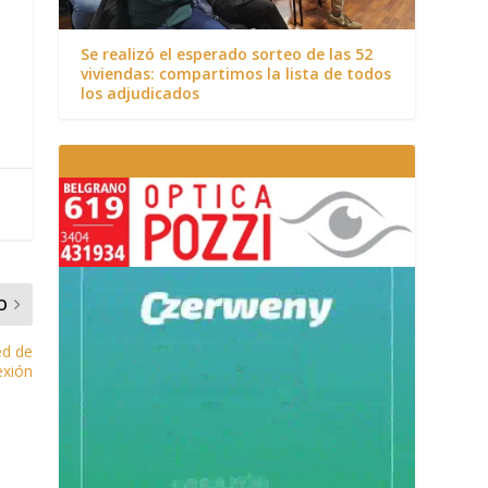
Se realizó el esperado sorteo de las 52
viviendas: compartimos la lista de todos
los adjudicados
O
ed de
exión