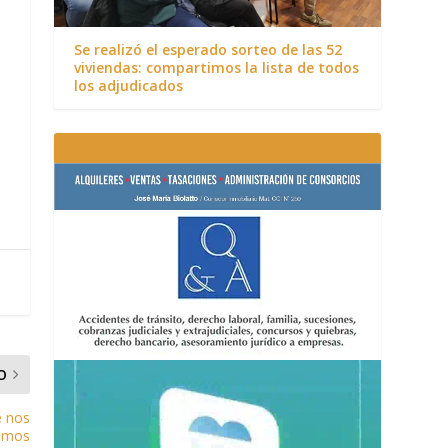
Se realizó el esperado sorteo de las 52
viviendas: compartimos la lista de todos
los adjudicados
O
e nos
emos