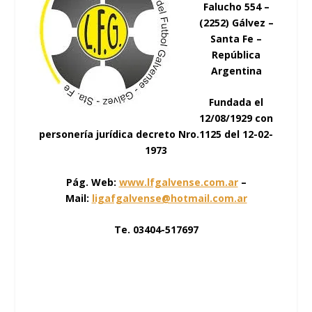
Falucho 554 –
(2252) Gálvez –
Santa Fe –
República
Argentina
Fundada el
12/08/1929 con
personería jurídica decreto Nro.1125 del 12-02-
1973
Pág. Web:
www.lfgalvense.com.ar
–
Mail:
ligafgalvense@hotmail.com.ar
Te. 03404-517697