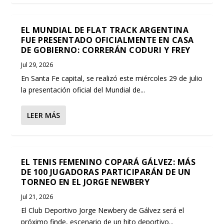
EL MUNDIAL DE FLAT TRACK ARGENTINA FUE
EL TENIS FEMENINO COPARÁ GÁLVEZ: MÁS
PRESENTADO ...
DE 100 JUGADO...
EL MUNDIAL DE FLAT TRACK ARGENTINA
FUE PRESENTADO OFICIALMENTE EN CASA
DE GOBIERNO: CORRERÁN CODURI Y FREY
Jul 29, 2026
En Santa Fe capital, se realizó este miércoles 29 de julio
la presentación oficial del Mundial de...
LEER MÁS
EL TENIS FEMENINO COPARÁ GÁLVEZ: MÁS
DE 100 JUGADORAS PARTICIPARÁN DE UN
TORNEO EN EL JORGE NEWBERY
Jul 21, 2026
El Club Deportivo Jorge Newbery de Gálvez será el
próximo finde, escenario de un hito deportivo...