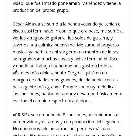
video, que fue filmado por Ramiro Menéndez y tiene la
producción del propio grupo.
César Almada se sumó a la banda «cuando ya tenían el
disco casi terminado. Y con lo que era base, me sumé a
ver los arreglos de guitarra, los solos de guitarra, y
tuvimos una química buenísima. Me sumo al proyecto
musical ya partir de ahí surgieron un montón de ideas,
se regrabaron muchas cosas y ahí se terminó el disco,
y quedó un trabajo bueno que nos gustó a todos».
«Éste es más oíble -apuntó Diego-, quizá en un
margen de edades más grandes, desde adolescentes
hasta gente más grande. Porque son muy melódicas
las canciones, hablan de amor y desamor, básicamente
ése fue el cambio respecto al anterior».
«CRISIS» se compone de 8 canciones, «terminamos el
primer video y estamos ya en producción del segundo…
No queremos adelantar mucho, pero es más una
historia. El primero clip es más clásico», entendió César,