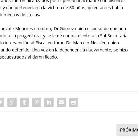
icados fueron alcanzados por el personal actuante con distintos
o y que pertenecían a la víctima de 80 años, quien antes había
 elementos de su casa.
 Juez de Menores en turno, Dr Gámez quien dispuso de que una
egado a su progenitora, y se le dé conocimiento a la SubSecretaría
io intervención al Fiscal en turno Dr. Marcelo Nessier, quien
uedando detenido. Una vez en la dependencia nuevamente, se hizo
secuestrados al damnificado.
PRÓXIM