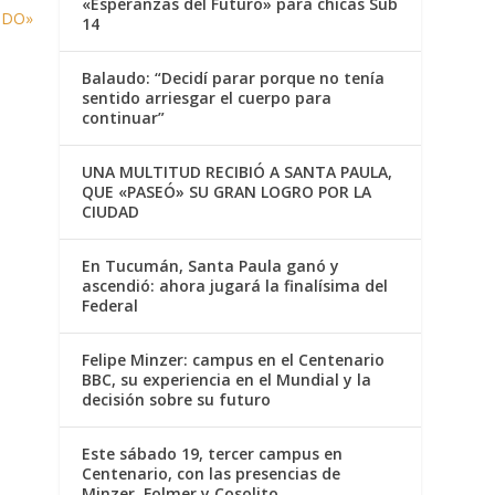
«Esperanzas del Futuro» para chicas Sub
UNDO»
14
Balaudo: “Decidí parar porque no tenía
sentido arriesgar el cuerpo para
continuar”
UNA MULTITUD RECIBIÓ A SANTA PAULA,
QUE «PASEÓ» SU GRAN LOGRO POR LA
CIUDAD
En Tucumán, Santa Paula ganó y
ascendió: ahora jugará la finalísima del
Federal
Felipe Minzer: campus en el Centenario
BBC, su experiencia en el Mundial y la
decisión sobre su futuro
Este sábado 19, tercer campus en
Centenario, con las presencias de
Minzer, Folmer y Cosolito