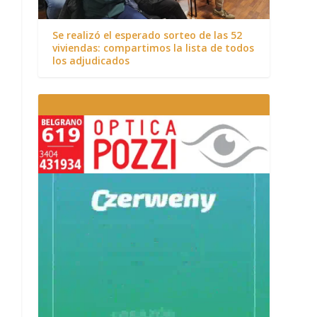
Se realizó el esperado sorteo de las 52
viviendas: compartimos la lista de todos
los adjudicados