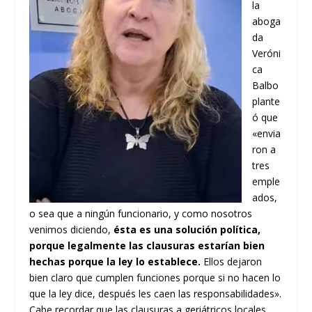
la
aboga
da
Veróni
ca
Balbo
plante
ó que
«envia
ron a
tres
emple
ados,
o sea que a ningún funcionario, y como nosotros
venimos diciendo,
ésta es una solución política,
porque legalmente las clausuras estarían bien
hechas porque la ley lo establece.
Ellos dejaron
bien claro que cumplen funciones porque si no hacen lo
que la ley dice, después les caen las responsabilidades».
Cabe recordar que las clausuras a geriátricos locales