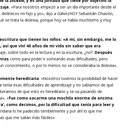
de la
Dislexia
, y es una jornada que tiene por objetivo la
izaje.
«Para nosotros empezó a ser un día importante desde el
sléxicos mi hijo y yo», dijo a GálvezHOY Sebastián Chiavón,
ué se trata la dislexia, porque hoy se habla muchísimo y muy
toescritura que tienen los niños: «A mí, sin embargo, me lo
 así que viví 40 años de mi vida sin saber que era
je, sobre todo en la lectura y en la escritura, ¿no?.
Después
entas
como para poder ir sorteando esas dificultades, pero
 un conocimiento, o por lo menos no se consideraba la dislexia».
temente hereditaria
: «Nosotros tuvimos la posibilidad de hacer
 tenía esas dificultades de aprendizaje y no sabíamos de qué
enteramos de que esto es hereditario y se va pasando de
a», «
fue como sacarme una mochila enorme de encima
’, como decimos, por la dificultad que tenía para leer y
undaria lo he padecido terriblemente y por ahí lo que me
as que me salían más fáciles».