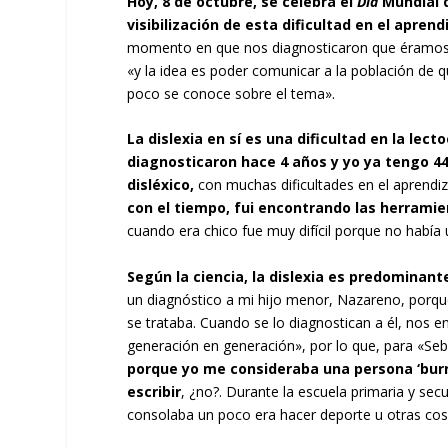
Hoy, 8 de octubre, se celebra el
Día
Mundial 
visibilización de esta dificultad en el aprend
momento en que nos diagnosticaron que éramos di
«y la idea es poder comunicar a la población de q
poco se conoce sobre el tema».
La dislexia en sí es una dificultad en la lec
diagnosticaron hace 4 años y yo ya tengo 44,
disléxico,
con muchas dificultades en el aprendiza
con el tiempo, fui encontrando las herrami
cuando era chico fue muy difícil porque no había
Según la ciencia, la dislexia es predominan
un diagnóstico a mi hijo menor, Nazareno, porque
se trataba. Cuando se lo diagnostican a él, nos 
generación en generación», por lo que, para «Seb
porque yo me consideraba una persona ‘burra
escribir
, ¿no?. Durante la escuela primaria y sec
consolaba un poco era hacer deporte u otras cos