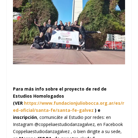
Para más info sobre el proyecto de red de
Estudios Homologados
(VER
https://www.fundacionjuliobocca.org.ar/es/r
ed-oficial/santa-fe/santa-fe-galvez
) e
inscripción
, comunicáte al Estudio por redes: en
Instagram @coppeliaestudiodanzagalvez, en Facebook
Coppeliaestudiodanzagalvez , o bien dirigite a su sede,