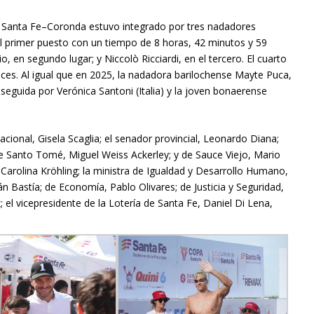
al Santa Fe–Coronda estuvo integrado por tres nadadores
 el primer puesto con un tiempo de 8 horas, 42 minutos y 59
, en segundo lugar; y Niccolò Ricciardi, en el tercero. El cuarto
nces. Al igual que en 2025, la nadadora barilochense Mayte Puca,
 seguida por Verónica Santoni (Italia) y la joven bonaerense
acional, Gisela Scaglia; el senador provincial, Leonardo Diana;
 de Santo Tomé, Miguel Weiss Ackerley; y de Sauce Viejo, Mario
Carolina Kröhling; la ministra de Igualdad y Desarrollo Humano,
án Bastía; de Economía, Pablo Olivares; de Justicia y Seguridad,
 el vicepresidente de la Lotería de Santa Fe, Daniel Di Lena,