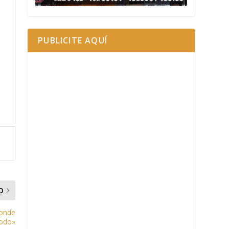
PUBLICITE AQUÍ
O
donde
odo»