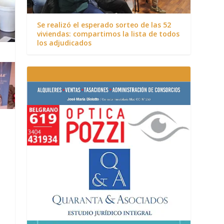
Se realizó el esperado sorteo de las 52
viviendas: compartimos la lista de todos
los adjudicados