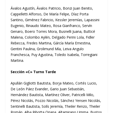
Ávalos Agustín, Ávalos Patricio, Bonzi Juan Benito,
Cappelletti Alfonso, De María Felipe, Díaz Porta
Santino, Giménez Fabricio, Kessler Jeremías, Lapassini
Eugenio, Rinaudo Mateo, Rosa Gianfranco, Servín
Genaro, Boero Torres Mora, Busnelli Juana, Butticé
Malena, Colombo Aylén, Delgado Perini Lola, Fidler
Rebecca, Fredes Martina, Gárcía María Ernestina,
Gentini Paulina, Grolimund Mía, Leiva Angulo
Franchesca, Puy Agustina, Toledo Isabela, Torregiani
Martina.
Sección «C» Turno Tarde
Apullán Gigliotti Bautista, Borja Mateo, Cortés Lucio,
De León Páez Evander, Gario Juan Sebastián,
Hernández Bautista, Martínez Oliver, Patricelli Milo,
Pérez Nicolás, Pozzo Nicolás, Sánchez Yensen Nicolás,
Sentinelli Bautista, Solís Jeremía, Theiler Renzo, Theiler
Román, Alba Ribotta Oriana, Altamirano Umma, Bustos