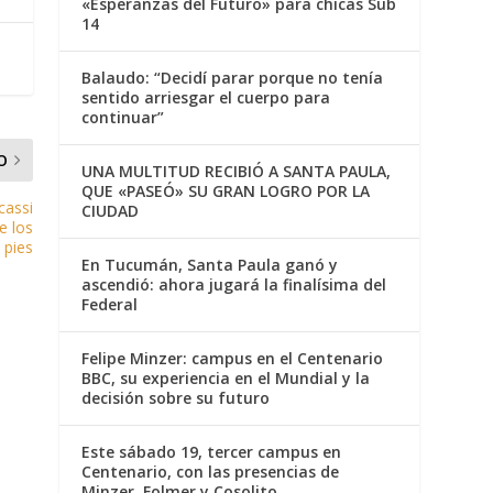
«Esperanzas del Futuro» para chicas Sub
14
Balaudo: “Decidí parar porque no tenía
sentido arriesgar el cuerpo para
continuar”
O
UNA MULTITUD RECIBIÓ A SANTA PAULA,
QUE «PASEÓ» SU GRAN LOGRO POR LA
cassi
CIUDAD
e los
pies
En Tucumán, Santa Paula ganó y
ascendió: ahora jugará la finalísima del
Federal
Felipe Minzer: campus en el Centenario
BBC, su experiencia en el Mundial y la
decisión sobre su futuro
Este sábado 19, tercer campus en
Centenario, con las presencias de
Minzer, Folmer y Cosolito