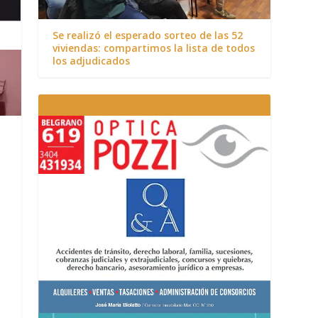
Se realizó el esperado sorteo de las 52
viviendas: compartimos la lista de todos
los adjudicados