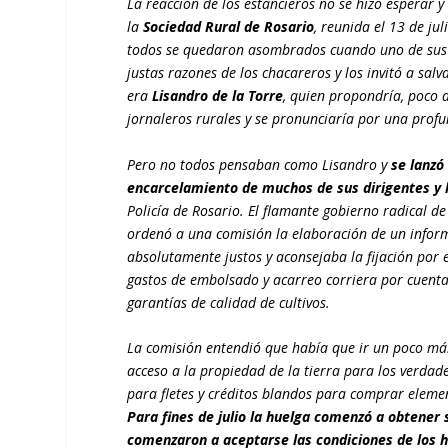
La reacción de los estancieros no se hizo esperar 
la
Sociedad Rural de Rosario
, reunida el 13 de ju
todos se quedaron asombrados cuando uno de sus so
justas razones de los chacareros y los invitó a sal
era
Lisandro de la Torre
, quien propondría, poco d
jornaleros rurales y se pronunciaría por una prof
Pero no todos pensaban como Lisandro y
se lanzó 
encarcelamiento de muchos de sus dirigentes y 
Policía de Rosario. El flamante gobierno radical d
ordenó a una comisión la elaboración de un inform
absolutamente justos y aconsejaba la fijación por e
gastos de embolsado y acarreo corriera por cuenta 
garantías de calidad de cultivos.
La comisión entendió que había que ir un poco más 
acceso a la propiedad de la tierra para los verdade
para fletes y créditos blandos para comprar elemen
Para fines de julio la huelga comenzó a obtener
comenzaron a aceptarse las condiciones de los 