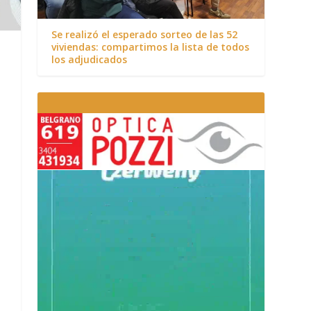
Se realizó el esperado sorteo de las 52
viviendas: compartimos la lista de todos
los adjudicados