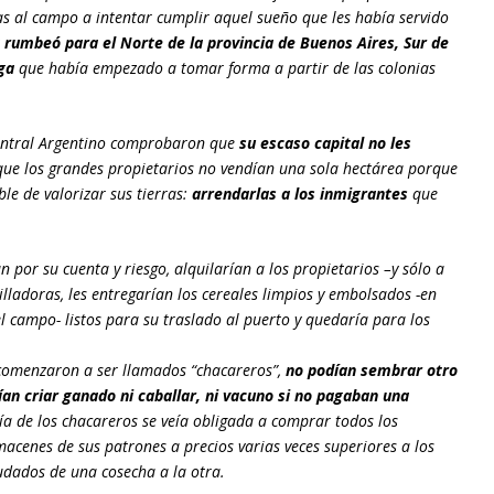
as al campo a intentar cumplir aquel sueño que les había servido
 rumbeó para el Norte de la provincia de Buenos Aires, Sur de
ga
que había empezado a tomar forma a partir de las colonias
Central Argentino comprobaron que
su escaso capital no les
que los grandes propietarios no vendían una sola hectárea porque
e de valorizar sus tierras:
arrendarlas a los inmigrantes
que
n por su cuenta y riesgo, alquilarían a los propietarios –y sólo a
rilladoras, les entregarían los cereales limpios y embolsados -en
 campo- listos para su traslado al puerto y quedaría para los
 comenzaron a ser llamados “chacareros”,
no podían sembrar otro
ían criar ganado ni caballar, ni vacuno si no pagaban una
ía de los chacareros se veía obligada a comprar todos los
macenes de sus patrones a precios varias veces superiores a los
eudados de una cosecha a la otra.