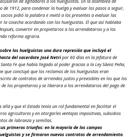
y acusaron de agitadores a los huelguistas. En la asamblea de
lio de 1912, para condenar la huelga y evaluar los pasos a seguir,
cios pidió la palabra e invitó a los presentes a evaluar las
var la cosecha acordando con los huelguistas. El que así hablaba
espués, convertir en propietarios a los arrendatarios y a los
unda reforma agraria.
sobre los huelguistas una dura represión que incluyó el
hasta del sacerdote José Netri
por 60 días en la Jefatura de
e Santa Fe que había llegado al poder gracias a la Ley Sáenz Peña,
e que concluyó que los reclamos de los huelguistas eran
scrito de contratos de arriendos justos y previsibles en los que los
de los propietarios y se liberara a los arrendatarios del pago de
allá y que el Estado tenía un rol fundamental en facilitar el
ros agricultores y en otorgarles ventajas impositivas, subsidios
tos de labranza y semillas.
 sus primeros triunfos: en la mayoría de los campos
huelguistas y se firmaron nuevos contratos de arrendamiento
.