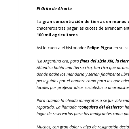
El Grito de Alcorta
La
gran concentración de tierras en manos d
chacareros tras pagar las cuotas de arrendamient
100 mil agricultores
.
Así lo cuenta el historiador
Felipe Pigna
en su si
“La Argentina era, para
fines del siglo XIX, la ti
Atlántico había una tierra rica, tan rica que alca
donde nadie los mandaría y serían finalmente libr
perseguidos por el hambre como para los que ademá
locales por profesar ideas socialistas o anarquista
Para cuando la oleada inmigratoria se fue volviend
repartida. La llamada
“conquista del desierto”
ha
lugar de reservarlas para los inmigrantes como pl
Muchos, con gran dolor y algo de resignación deci