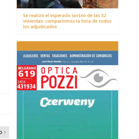
Se realizó el esperado sorteo de las 52
viviendas: compartimos la lista de todos
los adjudicados
O