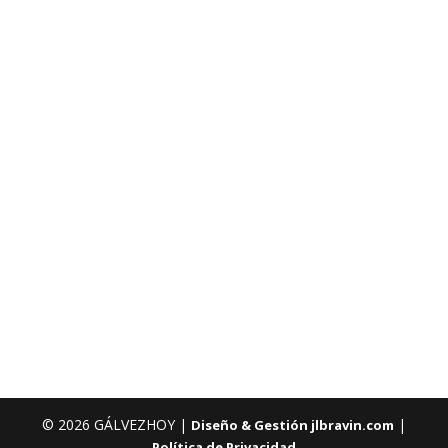
© 2026 GÁLVEZHOY |
|
Diseño & Gestión jlbravin.com
Política de Privacidad