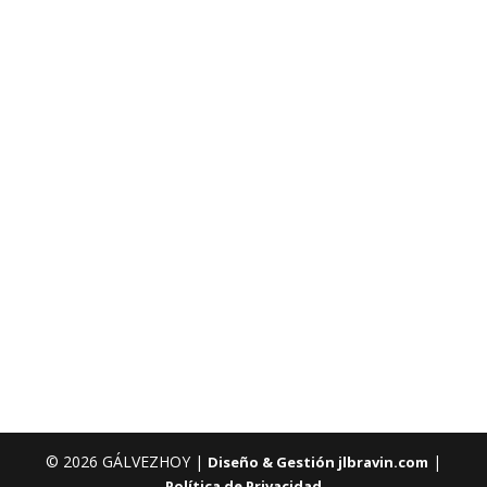
© 2026 GÁLVEZHOY |
|
Diseño & Gestión jlbravin.com
Política de Privacidad