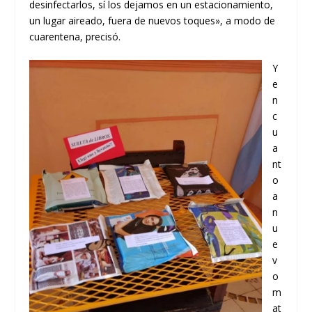
desinfectarlos, sí los dejamos en un estacionamiento,
un lugar aireado, fuera de nuevos toques», a modo de
cuarentena, precisó.
Y
e
n
c
u
a
nt
o
a
n
u
e
v
o
m
at