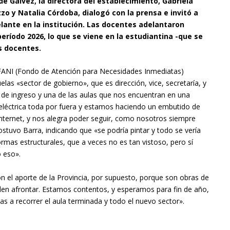
e Gálvez, la directora del establecimiento, Gabriela
o y Natalia Córdoba, dialogó con la prensa e invitó a
elante en la institución. Las docentes adelantaron
eríodo 2026, lo que se viene en la estudiantina -que se
os docentes.
FANI (Fondo de Atención para Necesidades Inmediatas)
elas «sector de gobierno», que es dirección, vice, secretaría, y
 de ingreso y una de las aulas que nos encuentran en una
eléctrica toda por fuera y estamos haciendo un embutido de
Internet, y nos alegra poder seguir, como nosotros siempre
stuvo Barra, indicando que «se podría pintar y todo se vería
mas estructurales, que a veces no es tan vistoso, pero sí
 eso».
n el aporte de la Provincia, por supuesto, porque son obras de
en afrontar. Estamos contentos, y esperamos para fin de año,
ias a recorrer el aula terminada y todo el nuevo sector».