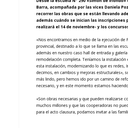
Desde la escuela N° 290 «Simón de Iriondo» d
Barra, acompañada por las vices Daniela Pozz
recorrer las obras que se están llevando ad
además cuándo se inician las inscripciones p
realizará el 14 de noviembre- y los concurs
«Nos encontramos en medio de la ejecución de 
provincial, destinado a lo que se llama en las escu
además en nuestro caso hall de entrada y galería
remodelación completa. Teníamos la instalación 
esta instalación, modernizando lo que es redes, 
decimos, en cambios y mejoras estructurales», so
más lindo, pero hemos ido por un camino de refor
necesario, y en este momento estamos haciendo
«Son obras necesarias y que pueden realizarse co
muchos millones y que las cooperadoras no pued
para el acto clausura, podamos invitar a las famil