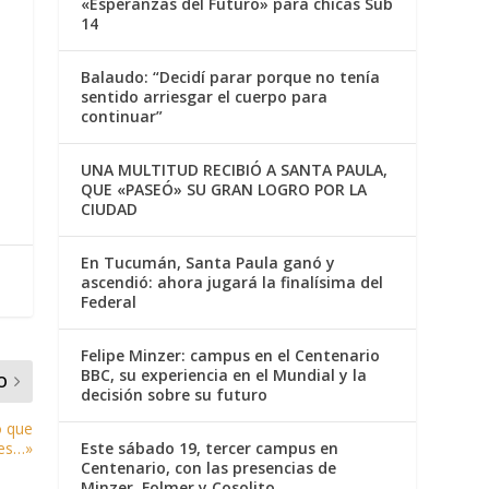
«Esperanzas del Futuro» para chicas Sub
14
Balaudo: “Decidí parar porque no tenía
sentido arriesgar el cuerpo para
continuar”
UNA MULTITUD RECIBIÓ A SANTA PAULA,
QUE «PASEÓ» SU GRAN LOGRO POR LA
CIUDAD
En Tucumán, Santa Paula ganó y
ascendió: ahora jugará la finalísima del
Federal
Felipe Minzer: campus en el Centenario
BBC, su experiencia en el Mundial y la
O
decisión sobre su futuro
o que
es…»
Este sábado 19, tercer campus en
Centenario, con las presencias de
Minzer, Folmer y Cosolito