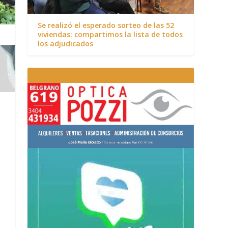
Se realizó el esperado sorteo de las 52
viviendas: compartimos la lista de todos
los adjudicados