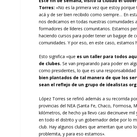
Este fin de semana, visitó la ciudad el Gobe
Torres:
«No es la primera vez que estoy porque t
acá y de ser bien recibido como siempre… En est
nos dedicamos en todas nuestras comunidades a 
formadores de líderes comunitarios. Estamos 
haciendo cursos para poder tener un bagaje de 
comunidades. Y por eso, en este caso, estamos h
Esto significa «que
es un taller para todos aq
de clubes.
Se van preparando para poder en algún
como presidentes, lo que es una responsabilidad
bien plantados de tal manera de que los ser
sean el reflejo de un grupo de idealistas o
López Torres se refirió además a su recorrida por
provincias del NEA (Santa Fe, Chaco, Formosa, Mi
kilómetros, de hecho ya llevo casi diecinueve mil
en todo el distrito y un gobernador debe por lo 
club. Hay algunos clubes que ameritan que uno l
problemita, y para eso estamos».