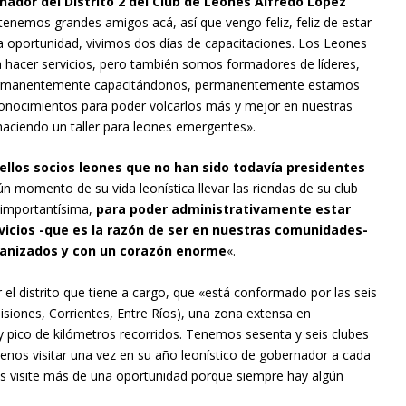
rnador del Distrito 2 del Club de Leones Alfredo López
enemos grandes amigos acá, así que vengo feliz, feliz de estar
a oportunidad, vivimos dos días de capacitaciones. Los Leones
hacer servicios, pero también somos formadores de líderes,
permanentemente capacitándonos, permanentemente estamos
conocimientos para poder volcarlos más y mejor en nuestras
aciendo un taller para leones emergentes».
uellos socios leones que no han sido todavía presidentes
 momento de su vida leonística llevar las riendas de su club
 importantísima,
para poder administrativamente estar
vicios -que es la razón de ser en nuestras comunidades-
rganizados y con un corazón enorme
«.
 el distrito que tiene a cargo, que «está conformado por las seis
siones, Corrientes, Entre Ríos), una zona extensa en
 y pico de kilómetros recorridos. Tenemos sesenta y seis clubes
menos visitar una vez en su año leonístico de gobernador a cada
os visite más de una oportunidad porque siempre hay algún