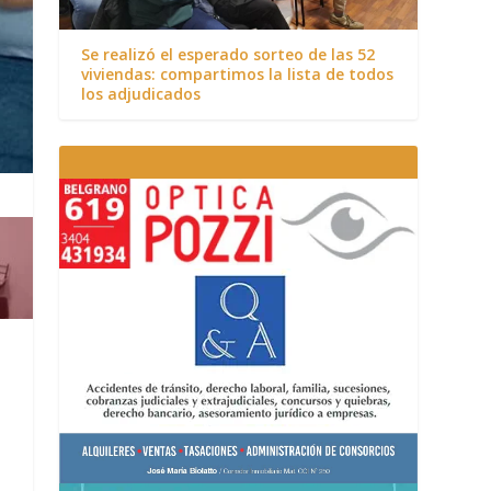
Se realizó el esperado sorteo de las 52
viviendas: compartimos la lista de todos
los adjudicados