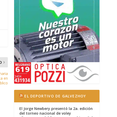
O
maria
ica en
blico
EL DEPORTIVO DE GALVEZHOY
El Jorge Newbery presentó la 2a. edición
del torneo nacional de voley