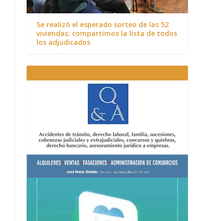
Se realizó el esperado sorteo de las 52
viviendas: compartimos la lista de todos
los adjudicados