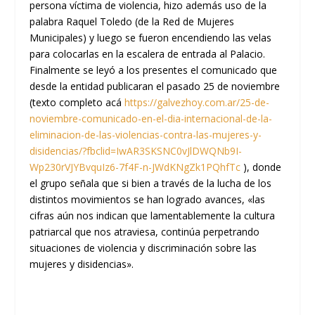
persona víctima de violencia, hizo además uso de la
palabra Raquel Toledo (de la Red de Mujeres
Municipales) y luego se fueron encendiendo las velas
para colocarlas en la escalera de entrada al Palacio.
Finalmente se leyó a los presentes el comunicado que
desde la entidad publicaran el pasado 25 de noviembre
(texto completo acá
https://galvezhoy.com.ar/25-de-
noviembre-comunicado-en-el-dia-internacional-de-la-
eliminacion-de-las-violencias-contra-las-mujeres-y-
disidencias/?fbclid=IwAR3SKSNC0vJlDWQNb9I-
Wp230rVJYBvquIz6-7f4F-n-JWdKNgZk1PQhfTc
), donde
el grupo señala que si bien a través de la lucha de los
distintos movimientos se han logrado avances, «las
cifras aún nos indican que lamentablemente la cultura
patriarcal que nos atraviesa, continúa perpetrando
situaciones de violencia y discriminación sobre las
mujeres y disidencias».