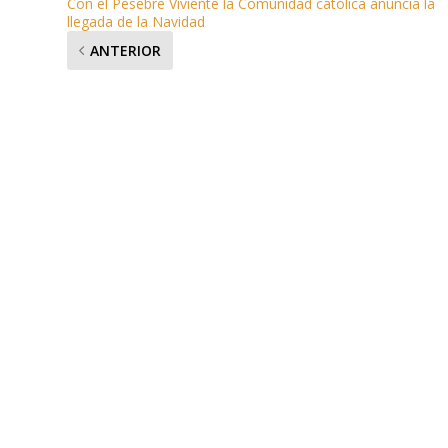
Con el Pesebre Viviente la Comunidad católica anuncia la
llegada de la Navidad
ANTERIOR