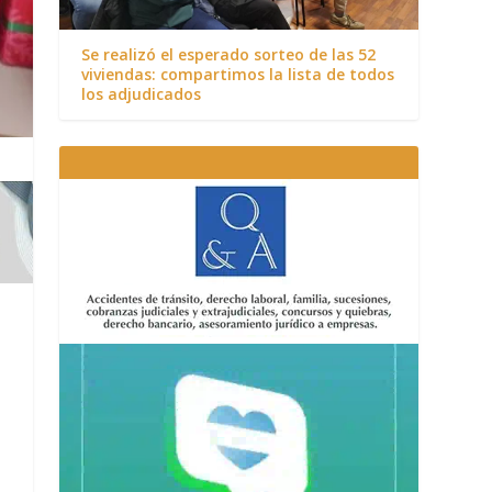
Se realizó el esperado sorteo de las 52
viviendas: compartimos la lista de todos
los adjudicados