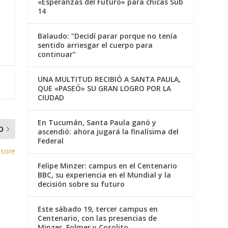
«Esperanzas del Futuro» para chicas Sub
14
Balaudo: “Decidí parar porque no tenía
sentido arriesgar el cuerpo para
continuar”
UNA MULTITUD RECIBIÓ A SANTA PAULA,
QUE «PASEÓ» SU GRAN LOGRO POR LA
CIUDAD
En Tucumán, Santa Paula ganó y
O
ascendió: ahora jugará la finalísima del
Federal
ssore
Felipe Minzer: campus en el Centenario
BBC, su experiencia en el Mundial y la
decisión sobre su futuro
Este sábado 19, tercer campus en
Centenario, con las presencias de
Minzer, Folmer y Cosolito