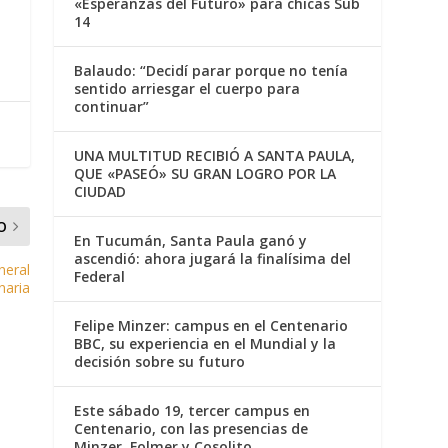
«Esperanzas del Futuro» para chicas Sub
14
Balaudo: “Decidí parar porque no tenía
sentido arriesgar el cuerpo para
continuar”
UNA MULTITUD RECIBIÓ A SANTA PAULA,
QUE «PASEÓ» SU GRAN LOGRO POR LA
CIUDAD
O
En Tucumán, Santa Paula ganó y
ascendió: ahora jugará la finalísima del
neral
Federal
naria
Felipe Minzer: campus en el Centenario
BBC, su experiencia en el Mundial y la
decisión sobre su futuro
Este sábado 19, tercer campus en
Centenario, con las presencias de
Minzer, Folmer y Cosolito