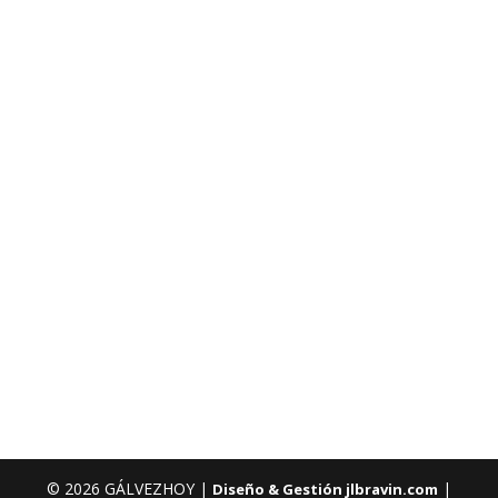
© 2026 GÁLVEZHOY |
|
Diseño & Gestión jlbravin.com