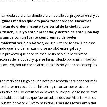
nsa rueda de prensa donde dieron detalle del proyecto en sí y de
algunos medios que era poco transparente. Nosotros
plan de ordenamiento territorial de la ciudad, que
o tienen, que ya está aprobado, y dentro de este plan hay
y estamos con un fuerte compromiso de poder
ambiental seria en Gálvez,
de una vez por todas». Con esas
rando que la ordenanaza «no se aprobó entre gallos y
un proyecto que hace ya más de un año que lo venimos
ectores de la ciudad, y que se ha aprobado por unanimidad por
jal del Pro, por un concejal del radicalismo y por dos concejales
fueron recibidos luego de una nota presentada para conocer más
mos hacer un poco de de historia, y recordar que el vivero
municipio de uso exclusivo de Vivero Municipal, y eso no se toca.
rriba había dos loteos que fueron adquiridos por Vicente Marcos
 puesto en valor el vivero municipal.
Esos dos lotes eran del