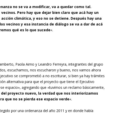
enanza no se va a modificar, va a quedar como tal.
 vecinos. Pero hay que dejar bien claro que acá hay un
 acción climática, y eso no se detiene. Después hay una
os vecinos y esa instancia de diálogo se va a dar de acá
eremos qué es lo que sucede
«.
 Lamberto, Paola Aimo y Leandro Ferreyra, integrantes del grupo
idos, escuchamos, nos escucharon y bueno, nos vamos ahora
jecutivo se comprometió a no escriturar, si bien ya hay trámites
ón alternativa para que el proyecto que tiene el Ejecutivo
 ese espacio», agregando que «tuvimos un reclamo básicamente,
del proyecto nuevo, la verdad que nos interiorizamos
ara que no se pierda ese espacio verde
«.
tegido por una ordenanza del año 2011 y en donde había