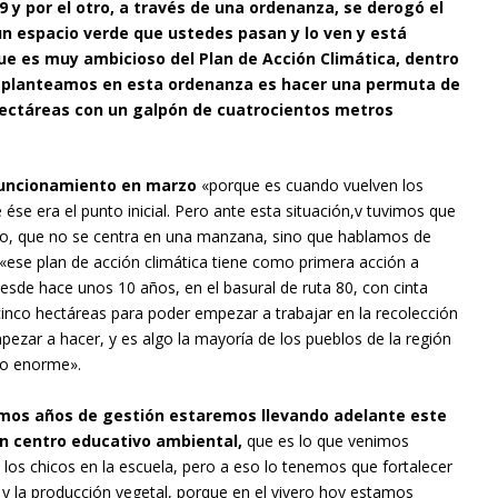
9 y por el otro, a través de una ordenanza, se derogó el
n espacio verde que ustedes pasan y lo ven y está
ue es muy ambicioso del Plan de Acción Climática, dentro
ue planteamos en esta ordenanza es hacer una permuta de
 hectáreas con un galpón de cuatrocientos metros
 funcionamiento en marzo
«porque es cuando vuelven los
e ése era el punto inicial. Pero ante esta situación,v tuvimos que
do, que no se centra en una manzana, sino que hablamos de
«ese plan de acción climática tiene como primera acción a
esde hace unos 10 años, en el basural de ruta 80, con cinta
inco hectáreas para poder empezar a trabajar en la recolección
pezar a hacer, y es algo la mayoría de los pueblos de la región
so enorme».
mos años de gestión estaremos llevando adelante este
un centro educativo ambiental,
que es lo que venimos
 los chicos en la escuela, pero a eso lo tenemos que fortalecer
y la producción vegetal, porque en el vivero hoy estamos