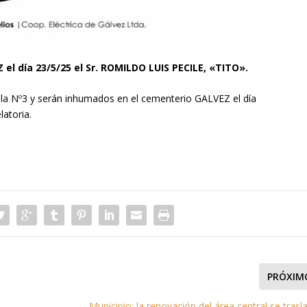
Z el día 23/5/25 el Sr. ROMILDO LUIS PECILE, «TITO».
ala Nº3 y serán inhumados en el cementerio GALVEZ el día
latoria.
PRÓXIM
Municipio: la renovación del área central se trasl