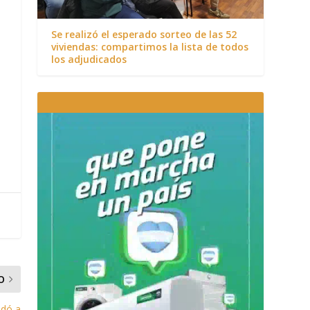
Se realizó el esperado sorteo de las 52
viviendas: compartimos la lista de todos
los adjudicados
O
adó a