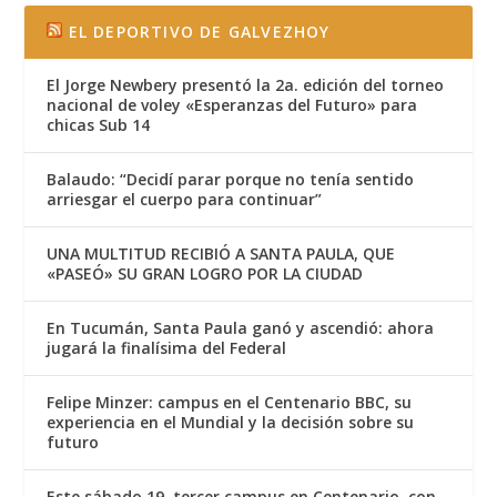
EL DEPORTIVO DE GALVEZHOY
El Jorge Newbery presentó la 2a. edición del torneo
nacional de voley «Esperanzas del Futuro» para
chicas Sub 14
Balaudo: “Decidí parar porque no tenía sentido
arriesgar el cuerpo para continuar”
UNA MULTITUD RECIBIÓ A SANTA PAULA, QUE
«PASEÓ» SU GRAN LOGRO POR LA CIUDAD
En Tucumán, Santa Paula ganó y ascendió: ahora
jugará la finalísima del Federal
Felipe Minzer: campus en el Centenario BBC, su
experiencia en el Mundial y la decisión sobre su
futuro
Este sábado 19, tercer campus en Centenario, con