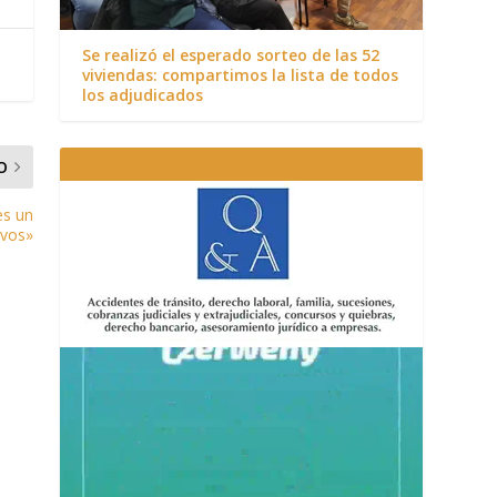
Se realizó el esperado sorteo de las 52
viviendas: compartimos la lista de todos
los adjudicados
O
es un
ivos»