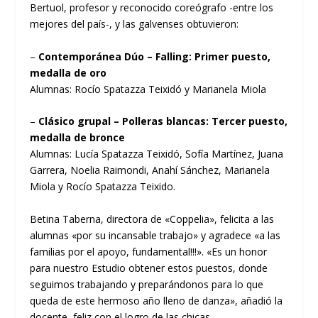
Bertuol, profesor y reconocido coreógrafo -entre los
mejores del país-, y las galvenses obtuvieron:
–
Contemporánea Dúo – Falling: Primer puesto,
medalla de oro
Alumnas: Rocío Spatazza Teixidó y Marianela Miola
–
Clásico grupal – Polleras blancas: Tercer puesto,
medalla de bronce
Alumnas: Lucía Spatazza Teixidó, Sofía Martínez, Juana
Garrera, Noelia Raimondi, Anahí Sánchez, Marianela
Miola y Rocío Spatazza Teixido.
Betina Taberna, directora de «Coppelia», felicita a las
alumnas «por su incansable trabajo» y agradece «a las
familias por el apoyo, fundamental!!!». «Es un honor
para nuestro Estudio obtener estos puestos, donde
seguimos trabajando y preparándonos para lo que
queda de este hermoso año lleno de danza», añadió la
docente, feliz con el logro de las chicas.