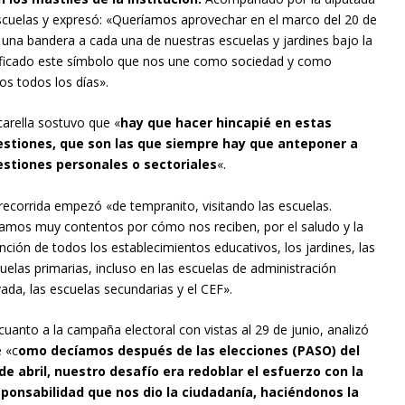
 escuelas y expresó: «Queríamos aprovechar en el marco del 20 de
de una bandera a cada una de nuestras escuelas y jardines bajo la
ficado este símbolo que nos une como sociedad y como
s todos los días».
arella sostuvo que «
hay que hacer hincapié en estas
estiones, que son las que siempre hay que anteponer a
estiones personales o sectoriales
«.
recorrida empezó «de tempranito, visitando las escuelas.
amos muy contentos por cómo nos reciben, por el saludo y la
nción de todos los establecimientos educativos, los jardines, las
uelas primarias, incluso en las escuelas de administración
vada, las escuelas secundarias y el CEF».
cuanto a la campaña electoral con vistas al 29 de junio, analizó
 «c
omo decíamos después de las elecciones (PASO) del
de abril, nuestro desafío era redoblar el esfuerzo con la
sponsabilidad que nos dio la ciudadanía, haciéndonos la