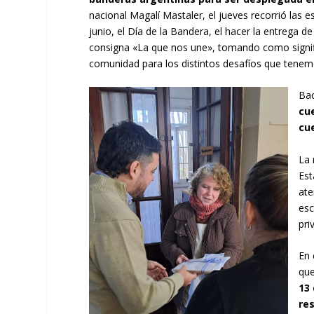
nacional Magalí Mastaler, el jueves recorrió las
junio, el Día de la Bandera, el hacer la entrega 
consigna «La que nos une», tomando como signi
comunidad para los distintos desafíos que tenemo
Bac
cu
cu
La 
Est
ate
esc
pri
En 
que
13 
re