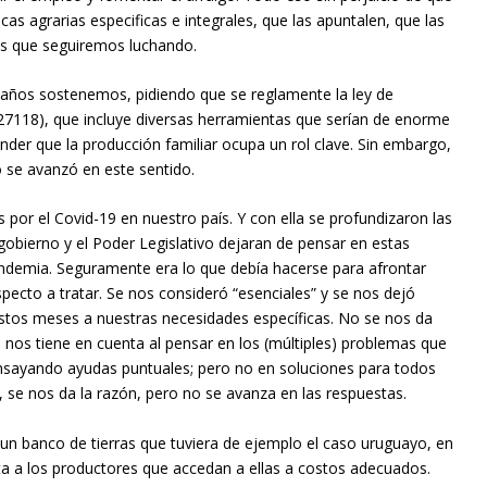
cas agrarias especificas e integrales, que las apuntalen, que las
as que seguiremos luchando.
 años sostenemos, pidiendo que se reglamente la ley de
ey 27118), que incluye diversas herramientas que serían de enorme
der que la producción familiar ocupa un rol clave. Sin embargo,
o se avanzó en este sentido.
s por el Covid-19 en nuestro país. Y con ella se profundizaron las
 gobierno y el Poder Legislativo dejaran de pensar en estas
pandemia. Seguramente era lo que debía hacerse para afrontar
specto a tratar. Se nos consideró “esenciales” y se nos dejó
estos meses a nuestras necesidades específicas. No se nos da
 nos tiene en cuenta al pensar en los (múltiples) problemas que
ensayando ayudas puntuales; pero no en soluciones para todos
, se nos da la razón, pero no se avanza en las respuestas.
un banco de tierras que tuviera de ejemplo el caso uruguayo, en
ita a los productores que accedan a ellas a costos adecuados.