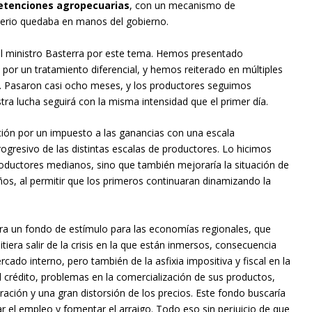
etenciones agropecuarias
, con un mecanismo de
erio quedaba en manos del gobierno.
 ministro Basterra por este tema. Hemos presentado
 por un tratamiento diferencial, y hemos reiterado en múltiples
 Pasaron casi ocho meses, y los productores seguimos
ra lucha seguirá con la misma intensidad que el primer día.
ión por un impuesto a las ganancias con una escala
rogresivo de las distintas escalas de productores. Lo hicimos
roductores medianos, sino que también mejoraría la situación de
ños, al permitir que los primeros continuaran dinamizando la
ara un fondo de estímulo para las economías regionales, que
tiera salir de la crisis en la que están inmersos, consecuencia
rcado interno, pero también de la asfixia impositiva y fiscal en la
l crédito, problemas en la comercialización de sus productos,
ación y una gran distorsión de los precios. Este fondo buscaría
 el empleo y fomentar el arraigo. Todo eso sin perjuicio de que