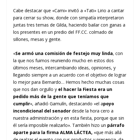
Cabe destacar que «Cami» invitó a «Tati» Lirio a cantar
para cerrar su show, donde con simpatía interpretaron
juntas tres temas de Gilda, haciendo bailar con ganas a
los presentes en un predio del FF.CC. colmado de
sillones, mesas y gente.
«
Se armó una comisión de festejo muy linda
, con
la que nos fuimos reuniendo mucho en estos dos
últimos meses, intercambiando ideas, opiniones, y
llegando siempre a un acuerdo con el objetivo de lograr
lo mejor para Bernardo… Hemos hecho muchas cosas
que nos dan orgullo y
el hacer la Fiesta era un
pedido más de la gente que teníamos que
cumplir
«, añadió Gamulín, destacando «el a
poyo
incondicional del senador
desde la hora cero a
nuestra administración y en esta fiesta, porque que sin
él sería imposible realizarlo». También hizo un
párrafo
aparte para la firma ALMA LÁCTEA,
«que más allá
de realzar el evento con sus productos y presencia, da