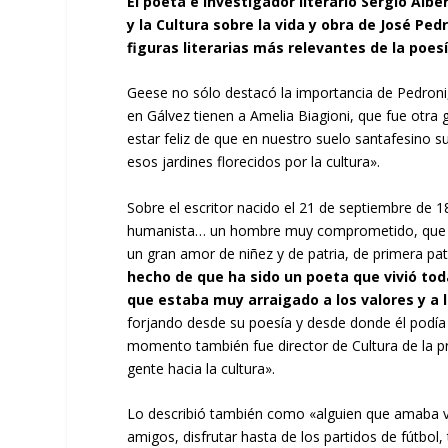
El poeta e investigador literario Sergio Albe
y la Cultura sobre la vida y obra de José Pedr
figuras literarias más relevantes de la poes
Geese no sólo destacó la importancia de Pedroni
en Gálvez tienen a Amelia Biagioni, que fue otr
estar feliz de que en nuestro suelo santafesino s
esos jardines florecidos por la cultura».
Sobre el escritor nacido el 21 de septiembre de
humanista… un hombre muy comprometido, que te
un gran amor de niñez y de patria, de primera pat
hecho de que ha sido un poeta que vivió toda
que estaba muy arraigado a los valores y a l
forjando desde su poesía y desde donde él podía 
momento también fue director de Cultura de la p
gente hacia la cultura».
Lo describió también como «alguien que amaba viv
amigos, disfrutar hasta de los partidos de fútbol,