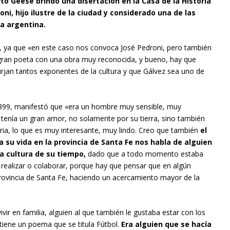
rto Geese brindó una disertación en la Casa de la Historia
oni, hijo ilustre de la ciudad y considerado una de las
ía argentina.
, ya que «en este caso nos convoca José Pedroni, pero también
a gran poeta con una obra muy reconocida, y bueno, hay que
urjan tantos exponentes de la cultura y que Gálvez sea uno de
 1899, manifestó que «era un hombre muy sensible, muy
nía un gran amor, no solamente por su tierra, sino también
ria, lo que es muy interesante, muy lindo. Creo que también
el
 su vida en la provincia de Santa Fe nos habla de alguien
a cultura de su tiempo,
dado que a todo momento estaba
realizar o colaborar, porque hay que pensar que en algún
rovincia de Santa Fe, haciendo un acercamiento mayor de la
ir en familia, alguien al que también le gustaba estar con los
 tiene un poema que se titula Fútbol.
Era alguien que se hacía