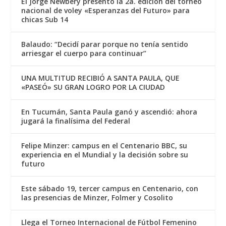
El Jorge Newbery presentó la 2a. edición del torneo
nacional de voley «Esperanzas del Futuro» para
chicas Sub 14
Balaudo: “Decidí parar porque no tenía sentido
arriesgar el cuerpo para continuar”
UNA MULTITUD RECIBIÓ A SANTA PAULA, QUE
«PASEÓ» SU GRAN LOGRO POR LA CIUDAD
En Tucumán, Santa Paula ganó y ascendió: ahora
jugará la finalísima del Federal
Felipe Minzer: campus en el Centenario BBC, su
experiencia en el Mundial y la decisión sobre su
futuro
Este sábado 19, tercer campus en Centenario, con
las presencias de Minzer, Folmer y Cosolito
Llega el Torneo Internacional de Fútbol Femenino