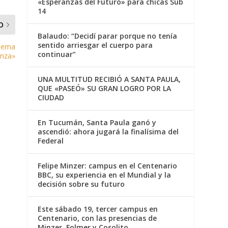
«Esperanzas del Futuro» para chicas Sub
14
O
Balaudo: “Decidí parar porque no tenía
sentido arriesgar el cuerpo para
 lema
continuar”
anza»
UNA MULTITUD RECIBIÓ A SANTA PAULA,
QUE «PASEÓ» SU GRAN LOGRO POR LA
CIUDAD
En Tucumán, Santa Paula ganó y
ascendió: ahora jugará la finalísima del
Federal
Felipe Minzer: campus en el Centenario
BBC, su experiencia en el Mundial y la
decisión sobre su futuro
Este sábado 19, tercer campus en
Centenario, con las presencias de
Minzer, Folmer y Cosolito