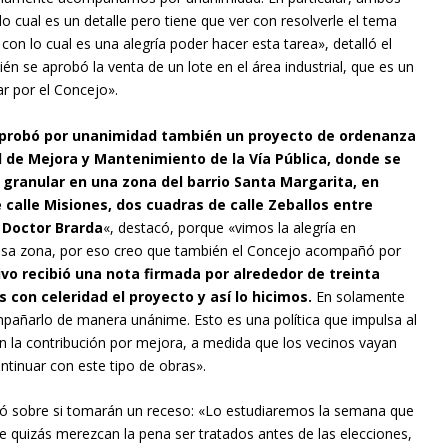
 lo cual es un detalle pero tiene que ver con resolverle el tema
 con lo cual es una alegría poder hacer esta tarea», detalló el
én se aprobó la venta de un lote en el área industrial, que es un
r por el Concejo».
 aprobó por unanimidad también un proyecto de ordenanza
 de Mejora y Mantenimiento de la Vía Pública, donde se
o granular en una zona del barrio Santa Margarita, en
 calle Misiones, dos cuadras de calle Zeballos entre
 Doctor Brarda
«, destacó, porque «vimos la alegría en
 esa zona, por eso creo que también el Concejo acompañó por
ivo recibió una nota firmada por alrededor de treinta
con celeridad el proyecto y así lo hicimos.
En solamente
ñarlo de manera unánime. Esto es una política que impulsa al
on la contribución por mejora, a medida que los vecinos vayan
tinuar con este tipo de obras».
ltó sobre si tomarán un receso: «Lo estudiaremos la semana que
e quizás merezcan la pena ser tratados antes de las elecciones,