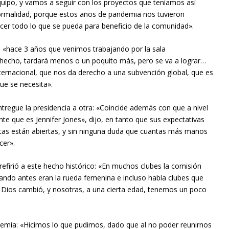
uipo, y vamos a seguir con los proyectos que teníamos así
rmalidad, porque estos años de pandemia nos tuvieron
cer todo lo que se pueda para beneficio de la comunidad».
ub, «hace 3 años que venimos trabajando por la sala
n hecho, tardará menos o un poquito más, pero se va a lograr…
ternacional, que nos da derecho a una subvención global, que es
ue se necesita».
regue la presidencia a otra: «Coincide además con que a nivel
te que es Jennifer Jones», dijo, en tanto que sus expectativas
as están abiertas, y sin ninguna duda que cuantas más manos
cer».
 refirió a este hecho histórico: «En muchos clubes la comisión
ando antes eran la rueda femenina e incluso había clubes que
a Dios cambió, y nosotras, a una cierta edad, tenemos un poco
demia: «Hicimos lo que pudimos, dado que al no poder reunirnos