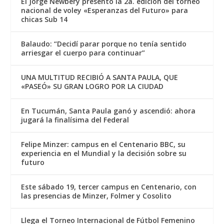
El Jorge Newbery presentó la 2a. edición del torneo
nacional de voley «Esperanzas del Futuro» para
chicas Sub 14
Balaudo: “Decidí parar porque no tenía sentido
arriesgar el cuerpo para continuar”
UNA MULTITUD RECIBIÓ A SANTA PAULA, QUE
«PASEÓ» SU GRAN LOGRO POR LA CIUDAD
En Tucumán, Santa Paula ganó y ascendió: ahora
jugará la finalísima del Federal
Felipe Minzer: campus en el Centenario BBC, su
experiencia en el Mundial y la decisión sobre su
futuro
Este sábado 19, tercer campus en Centenario, con
las presencias de Minzer, Folmer y Cosolito
Llega el Torneo Internacional de Fútbol Femenino