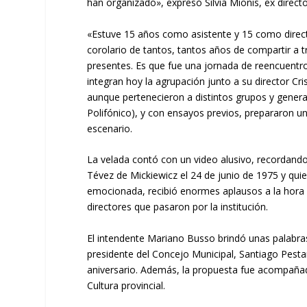
han organizado», expresó Silvia Mionis, ex directo
«Estuve 15 años como asistente y 15 como director
corolario de tantos, tantos años de compartir a t
presentes. Es que fue una jornada de reencuentro
integran hoy la agrupación junto a su director Cr
aunque pertenecieron a distintos grupos y generac
Polifónico), y con ensayos previos, prepararon un
escenario.
La velada contó con un video alusivo, recordando
Tévez de Mickiewicz el 24 de junio de 1975 y qui
emocionada, recibió enormes aplausos a la hora
directores que pasaron por la institución.
El intendente Mariano Busso brindó unas palabra
presidente del Concejo Municipal, Santiago Pestari
aniversario. Además, la propuesta fue acompañ
Cultura provincial.