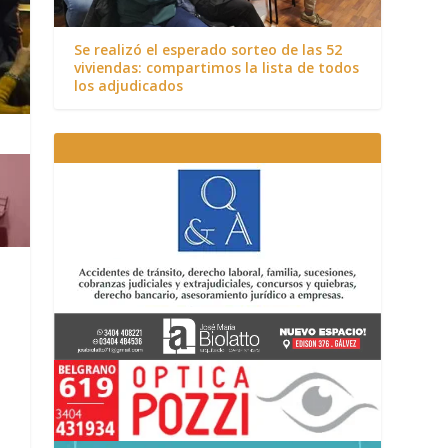
Se realizó el esperado sorteo de las 52
viviendas: compartimos la lista de todos
los adjudicados