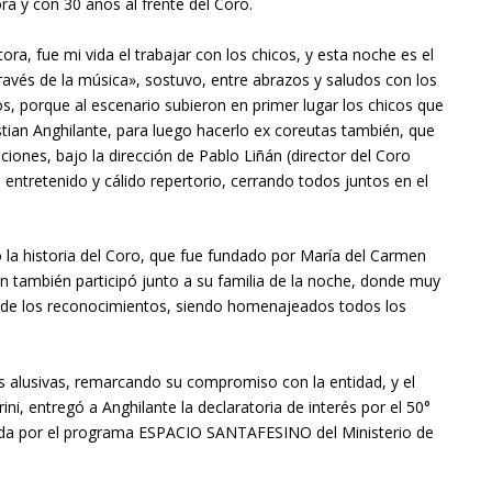
ra y con 30 años al frente del Coro.
a, fue mi vida el trabajar con los chicos, y esta noche es el
ravés de la música», sostuvo, entre abrazos y saludos con los
s, porque al escenario subieron en primer lugar los chicos que
istian Anghilante, para luego hacerlo ex coreutas también, que
iones, bajo la dirección de Pablo Liñán (director del Coro
 entretenido y cálido repertorio, cerrando todos juntos en el
 la historia del Coro, que fue fundado por María del Carmen
en también participó junto a su familia de la noche, donde muy
 de los reconocimientos, siendo homenajeados todos los
s alusivas, remarcando su compromiso con la entidad, y el
ni, entregó a Anghilante la declaratoria de interés por el 50°
ada por el programa ESPACIO SANTAFESINO del Ministerio de